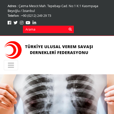
Adres :
Çatma Mescit Mah. Tepebaşı Cad. No:1 K:1 Kasımpaşa
Beyoğlu / İstanbul
Telefon :
+90 (0212) 249 29 73