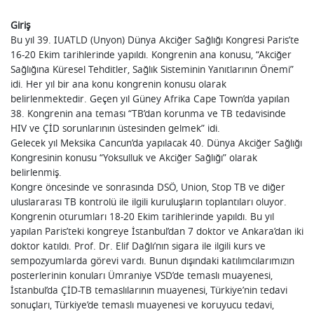
Giriş
Bu yıl 39. IUATLD (Unyon) Dünya Akciğer Sağlığı Kongresi Paris’te
16-20 Ekim tarihlerinde yapıldı. Kongrenin ana konusu, “Akciğer
Sağlığına Küresel Tehditler, Sağlık Sisteminin Yanıtlarının Önemi”
idi. Her yıl bir ana konu kongrenin konusu olarak
belirlenmektedir. Geçen yıl Güney Afrika Cape Town’da yapılan
38. Kongrenin ana teması “TB’dan korunma ve TB tedavisinde
HIV ve ÇİD sorunlarının üstesinden gelmek” idi.
Gelecek yıl Meksika Cancun’da yapılacak 40. Dünya Akciğer Sağlığı
Kongresinin konusu “Yoksulluk ve Akciğer Sağlığı” olarak
belirlenmiş.
Kongre öncesinde ve sonrasında DSÖ, Union, Stop TB ve diğer
uluslararası TB kontrolü ile ilgili kuruluşların toplantıları oluyor.
Kongrenin oturumları 18-20 Ekim tarihlerinde yapıldı. Bu yıl
yapılan Paris’teki kongreye İstanbul’dan 7 doktor ve Ankara’dan iki
doktor katıldı. Prof. Dr. Elif Dağlı’nın sigara ile ilgili kurs ve
sempozyumlarda görevi vardı. Bunun dışındaki katılımcılarımızın
posterlerinin konuları Ümraniye VSD’de temaslı muayenesi,
İstanbul’da ÇİD-TB temaslılarının muayenesi, Türkiye’nin tedavi
sonuçları, Türkiye’de temaslı muayenesi ve koruyucu tedavi,