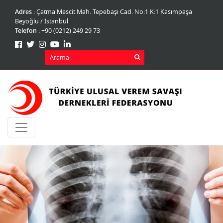
Adres :
Çatma Mescit Mah. Tepebaşı Cad. No:1 K:1 Kasımpaşa
Beyoğlu / İstanbul
Telefon :
+90 (0212) 249 29 73