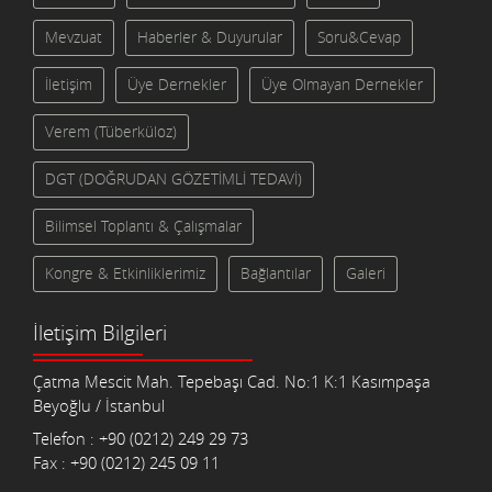
Mevzuat
Haberler & Duyurular
Soru&Cevap
İletişim
Üye Dernekler
Üye Olmayan Dernekler
Verem (Tüberküloz)
DGT (DOĞRUDAN GÖZETİMLİ TEDAVİ)
Bilimsel Toplantı & Çalışmalar
Kongre & Etkinliklerimiz
Bağlantılar
Galeri
İletişim Bilgileri
Çatma Mescit Mah. Tepebaşı Cad. No:1 K:1 Kasımpaşa
Beyoğlu / İstanbul
Telefon : +90 (0212) 249 29 73
Fax : +90 (0212) 245 09 11