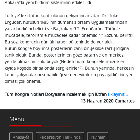
Ankara’da yeni bildirim sisteminin etkileri idi.
Türkiye’deki tütün kontrolünün gelişimini anlatan Dr. Toker
Ergüder, nüfusun %85’inin dumansız ortam uygulamalarından
yararlandığını belirtti ve Başkakan R.T. Erdoğan’ın “Tütünle
mücadele, terörizmle mücadele kadar önemlidir.” Sözünü belirtti.
Bu söz, kongrenin günlük haber bülteninde de yer aldı.
Bütün kongre boyunca posterlerin canlı bir şekilde tartışıldığına
tanık olduk. Bunda, posterlerin en göze batan ve en merkezi
yerde olmasının rolü büyük (Neden bizim kongrelerimizde en
kıyıda köşede bir salonda sergilenirler?). Bunun yanında, herkesin
kendi çalışmalarını sunabildiği ve deneyimlerin paylaşıldığı bir yer
olması çok önemli.
Tüm Kongre Notları Dosyasına incelemek için lütfen
tıklayınız...
13 Haziran 2020 Cumartesi
Menü
Anasayfa
Federasyon Hakkında
Yayınlar